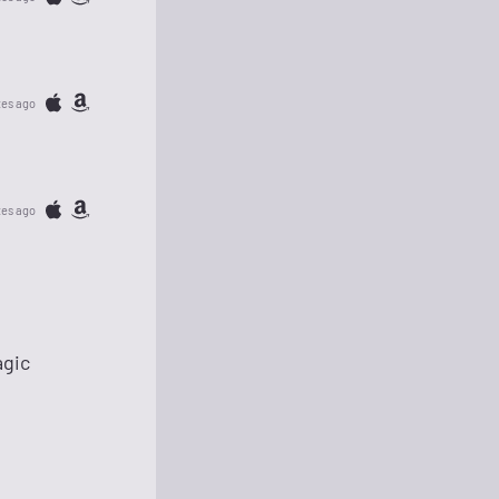
tes ago
tes ago
agic