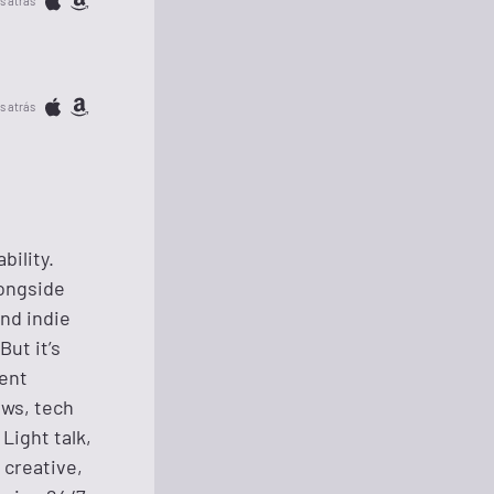
s atrás
s atrás
bility.
longside
nd indie
But it’s
ment
ews, tech
Light talk,
 creative,