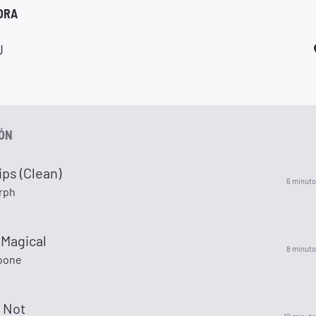
ORA
U
IÓN
ips (Clean)
6 minuto
rph
 Magical
8 minuto
oone
 Not