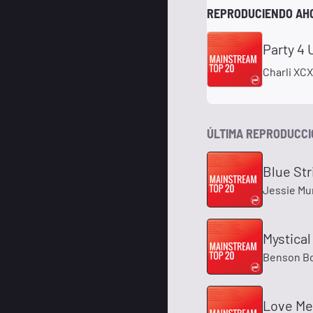
REPRODUCIENDO AH
Party 4 
Charli XCX
ÚLTIMA REPRODUCC
Blue Str
Jessie Mu
Mystical
Benson B
Love Me