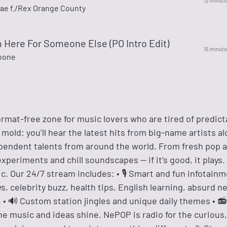
12 minuto
ae f./Rex Orange County
m Here For Someone Else (PO Intro Edit)
15 minuto
oone
rmat-free zone for music lovers who are tired of predicta
mold: you’ll hear the latest hits from big-name artists a
endent talents from around the world. From fresh pop a
xperiments and chill soundscapes — if it’s good, it plays. 
c. Our 24/7 stream includes: • 🎙️ Smart and fun infotain
ws, celebrity buzz, health tips, English learning, absurd n
• 🔊 Custom station jingles and unique daily themes • 📻 
he music and ideas shine. NePOP is radio for the curious,