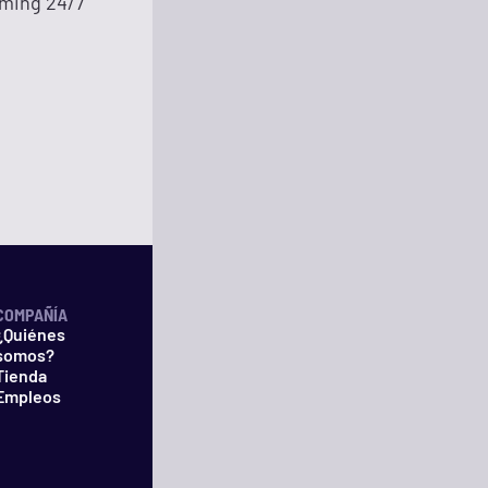
eaming 24/7
COMPAÑÍA
¿Quiénes
somos?
Tienda
Empleos