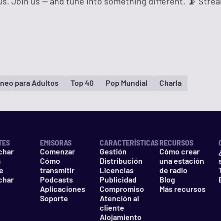
ious. Join us — and tune into something different. 📡 Str
eo para Adultos
Top 40
Pop Mundial
Charla
TES
EMISORAS
CARACTERÍSTICAS
RECURSOS
char
Comenzar
Gestión
Cómo crear
a
Cómo
Distribución
una estación
e
transmitir
Licencias
de radio
char
Podcasts
Publicidad
Blog
Aplicaciones
Compromiso
Más recursos
Soporte
Atención al
cliente
Alojamiento