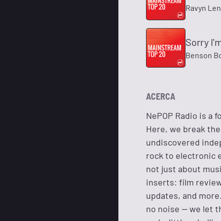
Ravyn Len
Sorry I'
Benson B
ACERCA
NePOP Radio is a fo
Here, we break the 
undiscovered indep
rock to electronic e
not just about musi
inserts: film revie
updates, and more. 
no noise — we let t