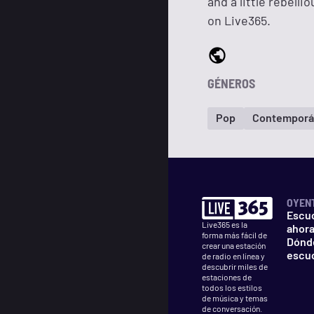
and a little rebell
on Live365.
GÉNEROS
Pop
Contemporán
OYEN
Escu
Live365 es la
ahor
forma más fácil de
Dónd
crear una estación
escu
de radio en línea y
descubrir miles de
estaciones de
todos los estilos
de música y temas
de conversación.