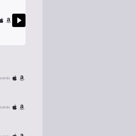
s atrás
s atrás