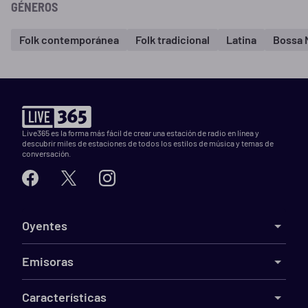
GÉNEROS
Folk contemporánea
Folk tradicional
Latina
Bossa 
Live365 es la forma más fácil de crear una estación de radio en línea y
descubrir miles de estaciones de todos los estilos de música y temas de
conversación.
Oyentes
Emisoras
Características